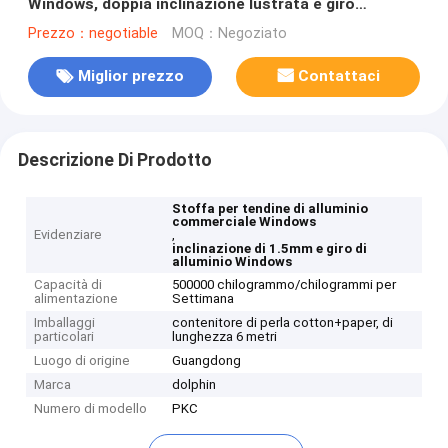
Windows, doppia inclinazione lustrata e giro
Windows
Prezzo：negotiable
MOQ：Negoziato
Miglior prezzo
Contattaci
Descrizione Di Prodotto
Stoffa per tendine di alluminio
commerciale Windows
Evidenziare
,
inclinazione di 1.5mm e giro di
alluminio Windows
Capacità di
500000 chilogrammo/chilogrammi per
alimentazione
Settimana
Imballaggi
contenitore di perla cotton+paper, di
particolari
lunghezza 6 metri
Luogo di origine
Guangdong
Marca
dolphin
Numero di modello
PKC