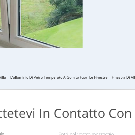
illa
L'alluminio Di Vetro Temperato A Gomito Fuori Le Finestre
Finestra Di A
tetevi In ​​contatto Con
le
Entri nel vostro messaggio