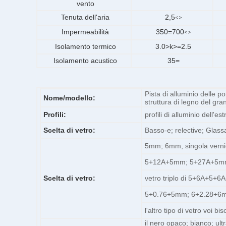
vento
Tenuta dell'aria
2,5
<>
Impermeabilità
350=700
<>
Isolamento termico
3.0>k>=2.5
Isolamento acustico
35=
Pista di alluminio delle p
Nome/modello:
struttura di legno del gran
Profili:
profili di alluminio dell'e
Scelta di vetro:
Basso-e; relective; Glassa
5mm; 6mm, singola verni
5+12A+5mm; 5+27A+5mm;
Scelta di vetro:
vetro triplo di 5+6A+5+
5+0.76+5mm; 6+2.28+6m
l'altro tipo di vetro voi bi
il nero opaco; bianco; ult