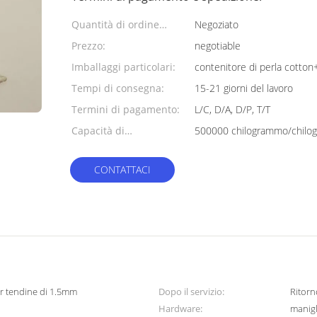
Quantità di ordine
Negoziato
minimo:
Prezzo:
negotiable
Imballaggi particolari:
contenitore di perla cotton
Tempi di consegna:
15-21 giorni del lavoro
Termini di pagamento:
L/C, D/A, D/P, T/T
Capacità di
alimentazione:
CONTATTACI
per tendine di 1.5mm
Dopo il servizio:
Ritorn
Hardware:
manigli