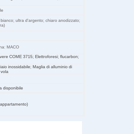
le
 bianco; ultra d'argento; chiaro anodizzato;
ra)
Cina: MACO
lvere COME 3715; Elettroforesi; flucarbon;
iaio inossidabile; Maglia di alluminio di
 vola
a disponibile
l/appartamento)