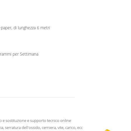
+paper, di lunghezza 6 metri
500000 chilogrammo/chilogrammi per Settimana
o e sostituzione e supporto tecnico online
a, serratura dell'ossido, cerniera, vite, carico, ecc