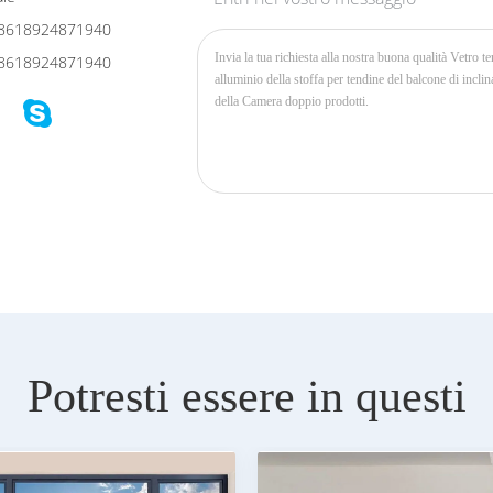
8618924871940
8618924871940
Potresti essere in questi