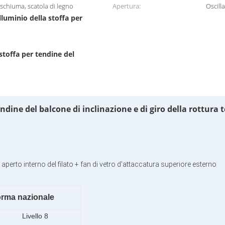
 schiuma, scatola di legno
Apertura:
Oscill
 alluminio della stoffa per
 stoffa per tendine del
tendine del balcone di inclinazione e di giro della rottur
n aperto interno del filato + fan di vetro d'attaccatura superiore esterno
rma nazionale
Livello 8