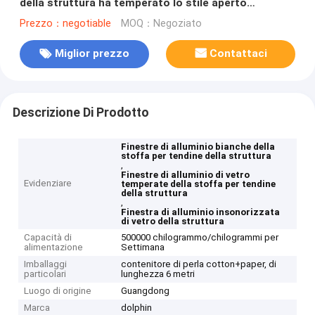
della struttura ha temperato lo stile aperto
dell'oscillazione di vetro
Prezzo：negotiable
MOQ：Negoziato
Miglior prezzo
Contattaci
Descrizione Di Prodotto
Finestre di alluminio bianche della
stoffa per tendine della struttura
,
Finestre di alluminio di vetro
Evidenziare
temperate della stoffa per tendine
della struttura
,
Finestra di alluminio insonorizzata
di vetro della struttura
Capacità di
500000 chilogrammo/chilogrammi per
alimentazione
Settimana
Imballaggi
contenitore di perla cotton+paper, di
particolari
lunghezza 6 metri
Luogo di origine
Guangdong
Marca
dolphin