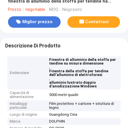
finestra di alluminio della stoffa per tendine ha
personalizzato
Prezzo：negotiable
MOQ：Negoziato
Miglior prezzo
Contattaci
Descrizione Di Prodotto
Finestra di alluminio della stoffa per
tendine su misura dimensione
,
Finestra della stoffa per tendine
Evidenziare
dell'alluminio di elettroforesi
,
alluminio lustrato doppio
d'anodizzazione Windows
Capacità di
5000 metri quadri
alimentazione
Imballaggi
Film protettivo + cartone + struttura di
particolari
legno
Luogo di origine
Guangdong Cina
Marca
DOLPHIN