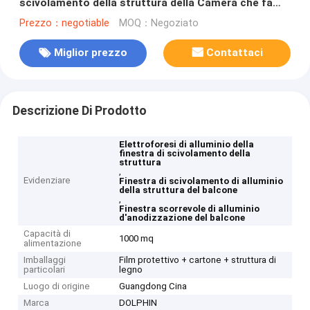
scivolamento della struttura della Camera che fa
scorrere la finestra del balcone
Prezzo：negotiable
MOQ：Negoziato
Miglior prezzo
Contattaci
Descrizione Di Prodotto
Elettroforesi di alluminio della
finestra di scivolamento della
struttura
,
Evidenziare
Finestra di scivolamento di alluminio
della struttura del balcone
,
Finestra scorrevole di alluminio
d'anodizzazione del balcone
Capacità di
1000 mq
alimentazione
Imballaggi
Film protettivo + cartone + struttura di
particolari
legno
Luogo di origine
Guangdong Cina
Marca
DOLPHIN