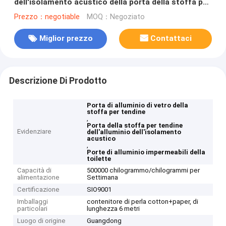
dell'isolamento acustico della porta della stoffa per
tendine per la toilette
Prezzo：negotiable
MOQ：Negoziato
Miglior prezzo
Contattaci
Descrizione Di Prodotto
Porta di alluminio di vetro della
stoffa per tendine
,
Porta della stoffa per tendine
Evidenziare
dell'alluminio dell'isolamento
acustico
,
Porte di alluminio impermeabili della
toilette
Capacità di
500000 chilogrammo/chilogrammi per
alimentazione
Settimana
Certificazione
SIO9001
Imballaggi
contenitore di perla cotton+paper, di
particolari
lunghezza 6 metri
Luogo di origine
Guangdong