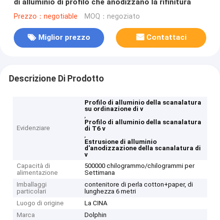
di alluminio di profilo che anodizzano la rifinitura
Prezzo：negotiable
MOQ：negoziato
Miglior prezzo
Contattaci
Descrizione Di Prodotto
Profilo di alluminio della scanalatura
su ordinazione di v
,
Profilo di alluminio della scanalatura
Evidenziare
di T6 v
,
Estrusione di alluminio
d'anodizzazione della scanalatura di
v
Capacità di
500000 chilogrammo/chilogrammi per
alimentazione
Settimana
Imballaggi
contenitore di perla cotton+paper, di
particolari
lunghezza 6 metri
Luogo di origine
La CINA
Marca
Dolphin