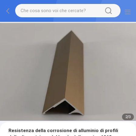
2
/
3
Resistenza della corrosione di alluminio di profili