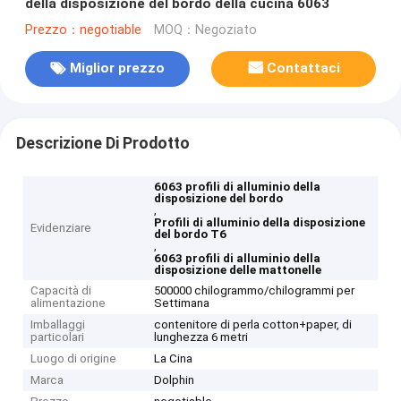
della disposizione del bordo della cucina 6063
Prezzo：negotiable
MOQ：Negoziato
Miglior prezzo
Contattaci
Descrizione Di Prodotto
6063 profili di alluminio della
disposizione del bordo
,
Profili di alluminio della disposizione
Evidenziare
del bordo T6
,
6063 profili di alluminio della
disposizione delle mattonelle
Capacità di
500000 chilogrammo/chilogrammi per
alimentazione
Settimana
Imballaggi
contenitore di perla cotton+paper, di
particolari
lunghezza 6 metri
Luogo di origine
La Cina
Marca
Dolphin