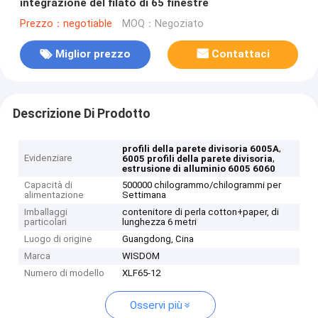
integrazione del filato di 65 finestre
Prezzo：negotiable
MOQ：Negoziato
Miglior prezzo
Contattaci
Descrizione Di Prodotto
,
profili della parete divisoria 6005A
Evidenziare
,
6005 profili della parete divisoria
estrusione di alluminio 6005 6060
Capacità di
500000 chilogrammo/chilogrammi per
alimentazione
Settimana
Imballaggi
contenitore di perla cotton+paper, di
particolari
lunghezza 6 metri
Luogo di origine
Guangdong, Cina
Marca
WISDOM
Numero di modello
XLF65-12
Osservi più