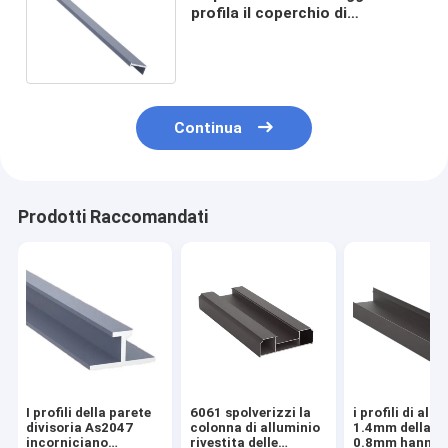
profila il coperchio di
integrazione del filato di 65
finestre
Continua
Prodotti Raccomandati
I profili della parete
6061 spolverizzi la
i profili di all
divisoria As2047
colonna di alluminio
1.4mm della po
incorniciano
rivestita delle
0.8mm hanno