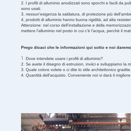
2. I profili di alluminio anodizzati sono sporchi e facili da p
sono usati.
3, nessun'esigenza la saldatura, di protezione più dell'amb
4, prodotti di alluminio hanno buona rigidità, ad alta resis
Attenzione: nel corso dell'installazione e della memorizzazi
mettere l'alluminio nel posto in cui c'è l'acqua, perché il ma
Prego dicaci che le informazioni qui sotto e noi daremo
1.
Dove intendete usare i profili di alluminio?
2. Se avete il disegno di estrusion, inviici e sviluppiamo la
3. Quale colore volete o ci dite lo stile architettonico gradite
4. Quantità dell'acquisto. Conveniente noi vi darà il miglior