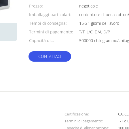
minimo:
Prezzo:
negotiable
Imballaggi particolari:
contenitore di perla cotton
Tempi di consegna:
15-21 giorni del lavoro
Termini di pagamento:
T/T, L/C, D/A, D/P
Capacità di
alimentazione:
CONTATTACI
Certificazione:
CA ,CE
Termini di pagamento:
T/T o 
Capacità di alimentazione:
100 00