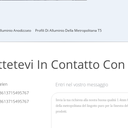
lluminio Anodizzato
Profili Di Alluminio Della Metropolitana T5
tetevi In ​​contatto Con
elen
Entri nel vostro messaggio
8613715495767
8613715495767