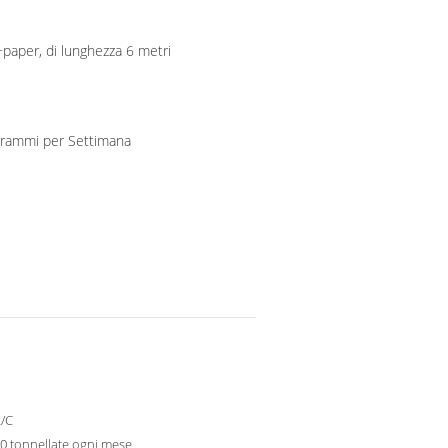
+paper, di lunghezza 6 metri
500000 chilogrammo/chilogrammi per Settimana
L/C
0 tonnellate ogni mese