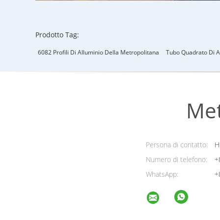
Prodotto Tag:
6082 Profili Di Alluminio Della Metropolitana
Tubo Quadrato Di A
Met
Persona di contatto:
H
Numero di telefono:
+
WhatsApp:
+