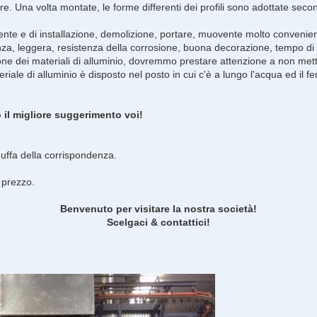
ulire. Una volta montate, le forme differenti dei profili sono adottate seco
iente e di installazione, demolizione, portare, muovente molto convenie
tenza, leggera, resistenza della corrosione, buona decorazione, tempo d
one dei materiali di alluminio, dovremmo prestare attenzione a non mett
teriale di alluminio è disposto nel posto in cui c'è a lungo l'acqua ed i
 il migliore suggerimento voi!
 muffa della corrispondenza.
.
e prezzo.
Benvenuto per visitare la nostra società!
Scelgaci & contattici!