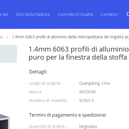
a Noi
Giro Della Fabbrica
Controllo Di Qualità
Contattici
na
1.4mm 6063 profili di alluminio della metropolitana del lingotto pu
1.4mm 6063 profili di alluminio
puro per la finestra della stoff
Dettagli:
Luogo di origine:
Guangdong, Cina
Marca:
WISDOM
Numero di modello:
XLF65-5
Termini di pagamento e spedizione:
Quantità di ordine
Negoziato