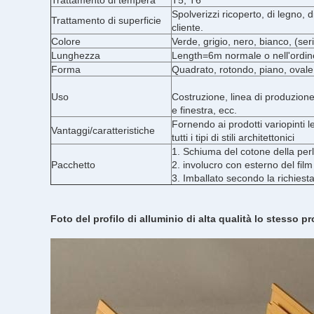
Trattamento di tempera
T5, T6
Spolverizzi ricoperto, di legno, 
Trattamento di superficie
cliente.
Colore
Verde, grigio, nero, bianco, (ser
Lunghezza
Length=6m normale o nell'ordine
Forma
Quadrato, rotondo, piano, ovale 
Uso
Costruzione, linea di produzione
e finestra, ecc.
Fornendo ai prodotti variopinti 
Vantaggi/caratteristiche
tutti i tipi di stili architettonici
1. Schiuma del cotone della perla
Pacchetto
2. involucro con esterno del film 
3. Imballato secondo la richiesta
Foto del profilo di alluminio di alta qualità lo stesso p