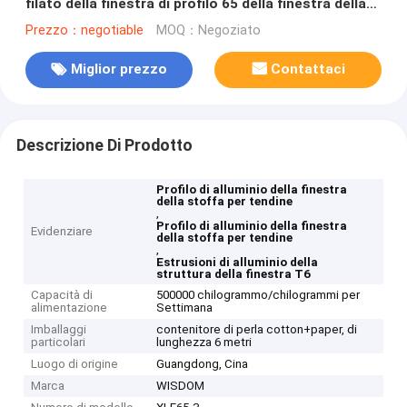
filato della finestra di profilo 65 della finestra della
stoffa per tendine
Prezzo：negotiable
MOQ：Negoziato
Miglior prezzo
Contattaci
Descrizione Di Prodotto
Profilo di alluminio della finestra
della stoffa per tendine
,
Profilo di alluminio della finestra
Evidenziare
della stoffa per tendine
,
Estrusioni di alluminio della
struttura della finestra T6
Capacità di
500000 chilogrammo/chilogrammi per
alimentazione
Settimana
Imballaggi
contenitore di perla cotton+paper, di
particolari
lunghezza 6 metri
Luogo di origine
Guangdong, Cina
Marca
WISDOM